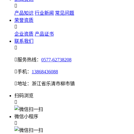

产品知识
行业新闻
常见问题
荣誉资质

企业资质
产品证书
联系我们


服务热线：
0577-62738208

手机：
13868436088

地址：浙江省乐清市柳市镇
扫码浏览

微信小程序
