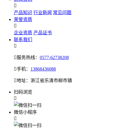

产品知识
行业新闻
常见问题
荣誉资质

企业资质
产品证书
联系我们


服务热线：
0577-62738208

手机：
13868436088

地址：浙江省乐清市柳市镇
扫码浏览

微信小程序
