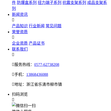
件
防爆盒系列
扭力端子系列
抗震支架系列
成品支架系
列
新闻资讯

产品知识
行业新闻
常见问题
荣誉资质

企业资质
产品证书
联系我们


服务热线：
0577-62738208

手机：
13868436088

地址：浙江省乐清市柳市镇
扫码浏览
