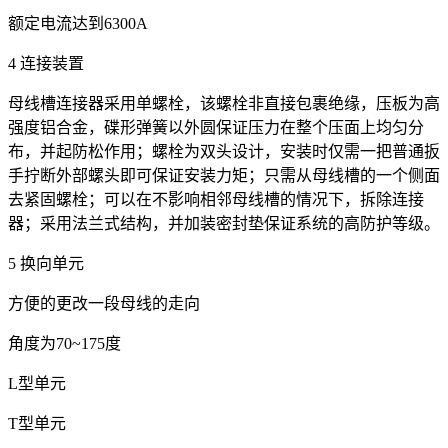
额定电流达到6300A
4 连接装置
母线槽连接器采用单螺栓，该螺栓非直接包裹绝缘，压板为高
强度铝合金，碟形弹簧以外圆保证压力在整个压面上均匀分
布，并起防松作用；螺栓为双头设计，安装时仅需一把普通扳
手拧断外部螺头即可保证安装力矩；只需从母线槽的一个侧面
去紧固螺栓；可以在不影响相邻母线槽的情况下，拆除连接
器；采用法兰式结构，并加装密封垫保证系统的高防护等级。
5 换向单元
方便的更改一段母线的走向
角度为70~175度
L型单元
T型单元