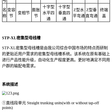
号
十字型
十字型
名
变容
膨胀
Z型水
Z型垂
终端
变相节
水平四
垂直四
称
节
节
平弯通
直弯通
盖
通
通
STP-XL密集型母线槽
STP-XL密集型母线槽是由我公司综合中国市场的特点而研制
的更贴近用户需求的密集型母线槽系统。该系统在原有基础上
进行产品性能升级，自动化生产程度更高。更好地满足不同用
户群的输配电需求。
系统描述
①直线段单元 Straight trunking units(with or without tap-off
points)