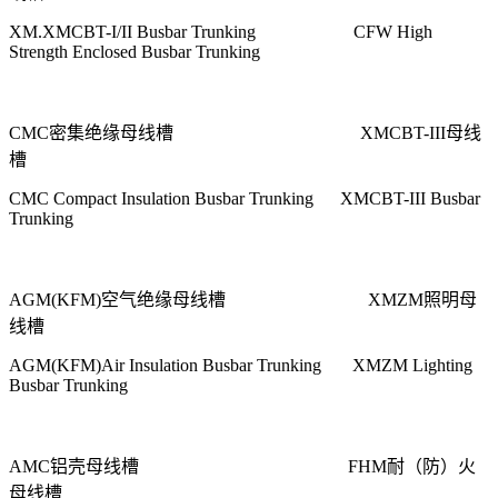
XM.XMCBT-I/II Busbar Trunking CFW High
Strength Enclosed Busbar Trunking
CMC
密集绝缘母线槽
XMCBT-III
母线
槽
CMC Compact Insulation Busbar Trunking XMCBT-III Busbar
Trunking
AGM(KFM)
空气绝缘母线槽
XMZM
照明母
线槽
AGM(KFM)Air Insulation Busbar Trunking XMZM Lighting
Busbar Trunking
AMC
铝壳母线槽
FHM
耐（防）火
母线槽