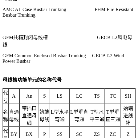
AMC AL Case Busbar Trunking FHM Fire Resistant
Busbar Trunking
GFM
共箱封闭母线槽
GECBT-2
风电母
线
GFM Common Enclosed Busbar Trunking GECBT-2 Wind
Power Busbar
母线槽功能单元的名称代号
代
A
An
S
LS
LC
TS
TC
SH
号
带插口
始端
名
直通
始端
L型水平
L型垂直
T型水
T型垂
直通母
进线
称
母线
母线
弯通
弯通
平三通
直三通
线
箱
代
BY
BX
P
SS
SC
ZS
ZC
Z