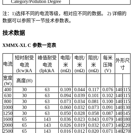
Category/Pollution Degree
注：1)选择不同的电流等级，相对应不同的数据。 2) 详细的
数据可以参照下一节技术参数表。
技术数据
XMMX-XL C
参数一览表
短时耐受
峰值耐受
电阻/
电抗/
阻抗/
每米
外形尺
电流
电流
电流
米
米
米
压降
寸
(Icw)kA
(Ipk)kA
(mΩ)
(mΩ)
(mΩ)
(V)
宽度
高度(H)
(W)
400
30
63
0.109
0.044
0.117
0.076
140
115
630
30
63
0.094
0.039
0.101
0.102
140
115
800
30
63
0.073
0.034
0.081
0.100
140
115
1000
30
63
0.060
0.032
0.073
0.091
140
130
1250
30
63
0.050
0.028
0.058
0.087
140
145
1600
65
143
0.036
0.023
0.043
0.079
140
180
2000
65
143
0.026
0.019
0.032
0.073
140
220
2500
65
143
0.016
0.012
0.020
0.071
140
270