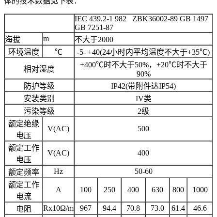
体的技术数据见下表：
IEC 439.2-1 982 ZBK36002-89 GB 1497
GB 7251-87
m
海拔
不大于2000
环境温度
℃
-5- +40(24小时内平均温度不大于+35℃)
+400℃时不大于50%，+20℃时不大于
相对湿度
90%
防护等级
IP42(带附件达IP54)
安装类别
IV类
污染等级
2级
额定绝缘
V(AC)
500
电压
额定工作
V(AC)
400
电压
Hz
50-60
额定频率
额定工作
A
100
250
400
630
800
1000
电流
Rx10Ω/m
967
94.4
70.8
73.0
61.4
46.6
电阻