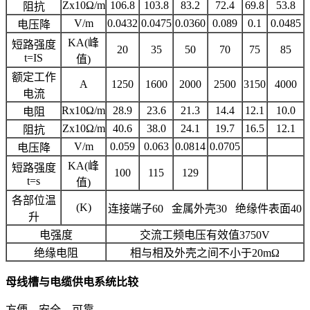
Zx10Ω/m
106.8
103.8
83.2
72.4
69.8
53.8
阻抗
V/m
0.0432
0.0475
0.0360
0.089
0.1
0.0485
电压降
KA(峰
短路强度
20
35
50
70
75
85
t=IS
值)
额定工作
A
1250
1600
2000
2500
3150
4000
电流
Rx10Ω/m
28.9
23.6
21.3
14.4
12.1
10.0
电阻
Zx10Ω/m
40.6
38.0
24.1
19.7
16.5
12.1
阻抗
V/m
0.059
0.063
0.0814
0.0705
电压降
KA(峰
短路强度
100
115
129
t=s
值)
各部位温
(K)
连接端子60 金属外壳30 绝缘件表面40
升
电强度
交流工频电压有效值3750V
绝缘电阻
相与相及外壳之间不小于20mΩ
母线槽与电缆供电系统比较
方便、安全、可靠