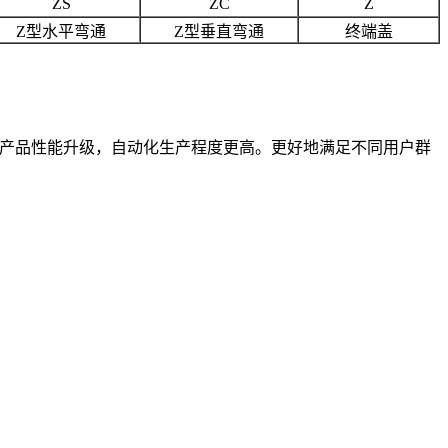
ZS
ZC
Z
Z型水平弯通
Z型垂直弯通
终端盖
行产品性能升级，自动化生产程度更高。更好地满足不同用户群