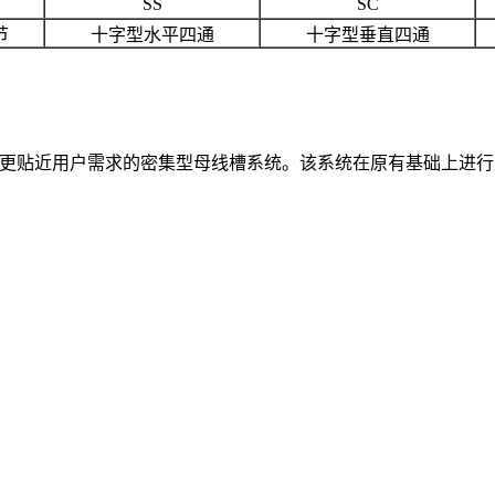
SS
SC
节
十字型水平四通
十字型垂直四通
制的更贴近用户需求的密集型母线槽系统。该系统在原有基础上进