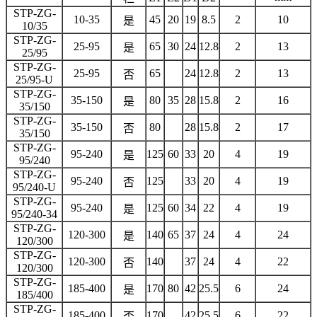
STP-ZG-
10-35
45
20
19
8.5
2
10
是
10/35
STP-ZG-
25-95
65
30
24
12.8
2
13
是
25/95
STP-ZG-
25-95
65
24
12.8
2
13
否
25/95-U
STP-ZG-
35-150
80
35
28
15.8
2
16
是
35/150
STP-ZG-
35-150
80
28
15.8
2
17
否
35/150
STP-ZG-
95-240
125
60
33
20
4
19
是
95/240
STP-ZG-
95-240
125
33
20
4
19
否
95/240-U
STP-ZG-
95-240
125
60
34
22
4
19
是
95/240-34
STP-ZG-
120-300
140
65
37
24
4
24
是
120/300
STP-ZG-
120-300
140
37
24
4
22
否
120/300
STP-ZG-
185-400
170
80
42
25.5
6
24
是
185/400
STP-ZG-
185-400
170
42
25.5
6
22
否