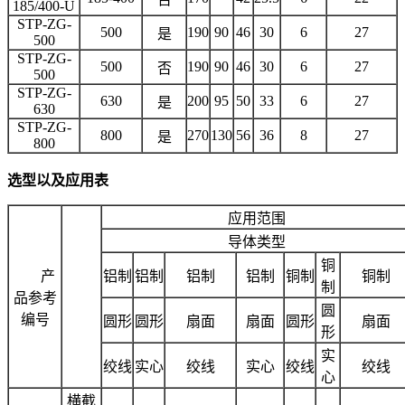
185/400-U
STP-ZG-
500
190
90
46
30
6
27
是
500
STP-ZG-
500
190
90
46
30
6
27
否
500
STP-ZG-
630
200
95
50
33
6
27
是
630
STP-ZG-
800
270
130
56
36
8
27
是
800
选型以及应用表
应用范围
导体类型
铜
产
铝制
铝制
铝制
铝制
铜制
铜制
制
品参考
圆
编号
圆形
圆形
扇面
扇面
圆形
扇面
形
实
绞线
实心
绞线
实心
绞线
绞线
心
横截