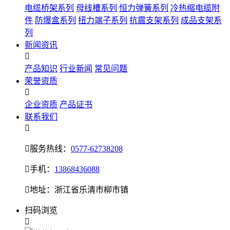
电缆桥架系列
母线槽系列
恒力弹簧系列
冷热缩电缆附
件
防爆盒系列
扭力端子系列
抗震支架系列
成品支架系
列
新闻资讯

产品知识
行业新闻
常见问题
荣誉资质

企业资质
产品证书
联系我们


服务热线：
0577-62738208

手机：
13868436088

地址：浙江省乐清市柳市镇
扫码浏览
