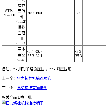
横截
STP-
面范
800
800
800
ZG-800
围
(mm2)
横截
面范
围
(mm2)
导体
32.5-
30.9-
32.5-
直径
35.3
32.1
35.3
(mm)
备注：* - 用钳子略微压圆 ，** - 紧压圆形
上一个：
扭力螺栓机械连接管
下一个：
电缆熔接直通接头
相关产品

换一批