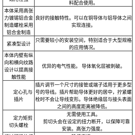
料配合使用。
本体采用高张
力镀锡铝合金
良好的接触特性。可以在铜导体与铝导体之间
制造螺栓采用
实现连接。
铝合金制造
只需要较小的安装空间，特别适合于大型规格
紧凑型设计
的应用情况。
本体内壁有纵
向和横向纹路
优异的电气性能。 导体氧化层被刺破。
设计以提高接
触性能
插片调节一个尺寸的接管或端子适用于更多型
定心孔与
号的导线。插片帮助导体更好的居中，拧紧螺
插片
栓时不会让导线变形。导体绝缘层与接头表面
之间的高度距离被降低。
无需使用工具。
定力矩剪
剪切头会在设定的扭力断开，以保障可靠
切头螺栓
安装。高张力强度。