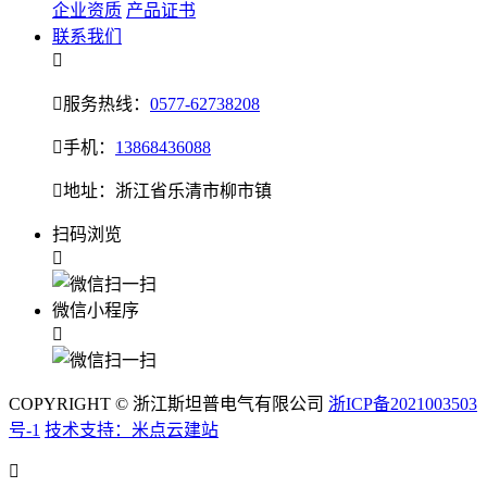
企业资质
产品证书
联系我们


服务热线：
0577-62738208

手机：
13868436088

地址：浙江省乐清市柳市镇
扫码浏览

微信小程序

COPYRIGHT © 浙江斯坦普电气有限公司
浙ICP备2021003503
号-1
技术支持：米点云建站
