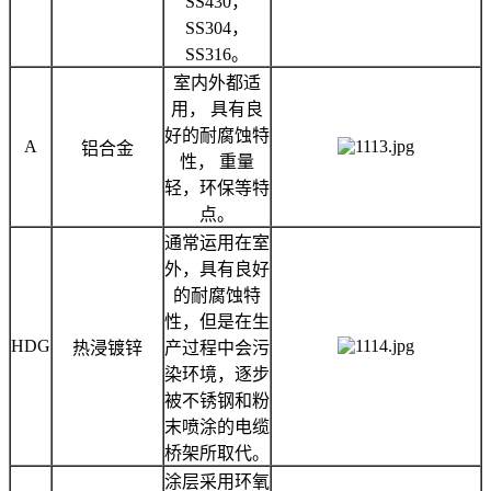
SS430，
SS304，
SS316。
室内外都适
用， 具有良
好的耐腐蚀特
A
铝合金
性， 重量
轻，环保等特
点。
通常运用在室
外，具有良好
的耐腐蚀特
性，但是在生
HDG
热浸镀锌
产过程中会污
染环境，逐步
被不锈钢和粉
末喷涂的电缆
桥架所取代。
涂层采用环氧