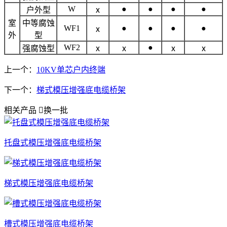
W
●
●
●
●
户外型
ⅹ
室
中等腐蚀
WF1
●
●
●
●
ⅹ
外
型
WF2
●
强腐蚀型
ⅹ
ⅹ
ⅹ
ⅹ
上一个：
10KV单芯户内终端
下一个：
梯式模压增强底电缆桥架
相关产品

换一批
托盘式模压增强底电缆桥架
梯式模压增强底电缆桥架
槽式模压增强底电缆桥架