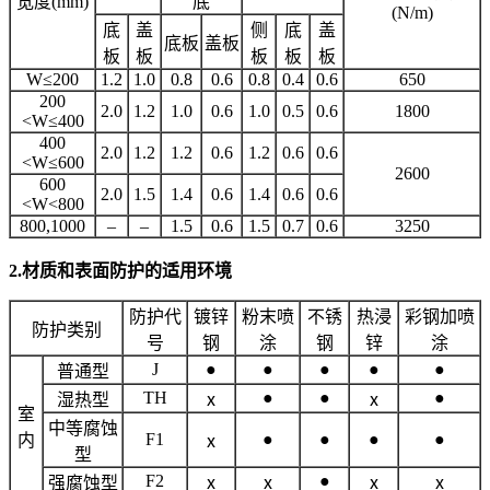
宽度(mm)
底
(N/m)
底
盖
侧
底
盖
底板
盖板
板
板
板
板
板
W≤200
1.2
1.0
0.8
0.6
0.8
0.4
0.6
650
200
2.0
1.2
1.0
0.6
1.0
0.5
0.6
1800
<W≤400
400
2.0
1.2
1.2
0.6
1.2
0.6
0.6
<W≤600
2600
600
2.0
1.5
1.4
0.6
1.4
0.6
0.6
<W<800
800,1000
–
–
1.5
0.6
1.5
0.7
0.6
3250
2.材质和表面防护的适用环境
防护代
镀锌
粉末喷
不锈
热浸
彩钢加喷
防护类别
号
钢
涂
钢
锌
涂
J
●
●
●
●
●
普通型
TH
●
●
●
湿热型
ⅹ
ⅹ
室
中等腐蚀
F1
●
●
●
●
内
ⅹ
型
F2
●
强腐蚀型
ⅹ
ⅹ
ⅹ
ⅹ