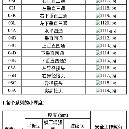
03I
右垂直三通
03J
左垂直三通
03K
右下垂直三通
03L
左下垂直三通
04A
水平四通
04B
垂直四通
04C
上垂直四通
04D
下垂直四通1
04E
下垂直四通2
05A
左异径接头
05B
右异径接头
05C
异径接头
06A
爬高接头
1.各个系列的小厚度：
厚度 (mm)
模压增强
平板型
波纹底
安全工作载荷