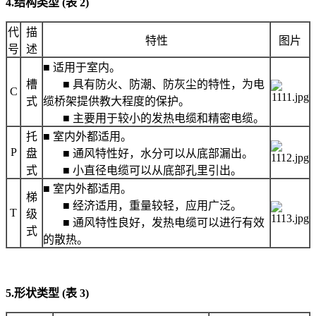
4.结构类型 (表 2)
代
描
特性
图片
号
述
■ 适用于室内。
槽
■ 具有防火、防潮、防灰尘的特性，为电
C
式
缆桥架提供教大程度的保护。
■ 主要用于较小的发热电缆和精密电缆。
托
■ 室内外都适用。
P
盘
■ 通风特性好，水分可以从底部漏出。
式
■ 小直径电缆可以从底部孔里引出。
■ 室内外都适用。
梯
■ 经济适用，重量较轻，应用广泛。
T
级
■ 通风特性良好，发热电缆可以进行有效
式
的散热。
5.形状类型 (表 3)